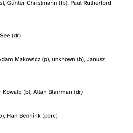
s), Günter Christmann (tb), Paul Rutherford
 See (dr)
, Adam Makowicz (p), unknown (b), Janusz
r Kowald (b), Allan Blairman (dr)
p), Han Bennink (perc)