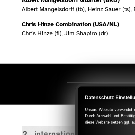
Albert Mangelsdorff Quartet (BRD)
Albert Mangelsdorff (tb), Heinz Sauer (ts)
Chris Hinze Combination (USA/NL)
Chris Hinze (fl), Jim Shapiro (dr)
Datenschutz-Einstell
Unsere Website verwendet ex
Durch Auswahl und Bestätig
diese Website setzen ggf. a