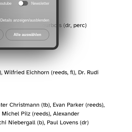
outube
Newsletter
Details anzeigen/ausblenden
sch (b), Pierre Courbois (dr, perc)
Alle auswählen
 Wilfried Eichhorn (reeds, fl), Dr. Rudi
ter Christmann (tb), Evan Parker (reeds),
 Michel Pilz (reeds), Alexander
hi Niebergall (b), Paul Lovens (dr)