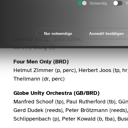
09. Juni 1973 | Schlosshof
Notwendig
Y
Association p.c. (NL/BRD)
Joachim Kühn (p, as), Toto Blanke (g), Sigi Bu
Nur notwendige
Auswahl bestätigen
Jeremy Steig - solo (USA)
Jeremy Steig (fl)
Four Men Only (BRD)
Helmut Zimmer (p, perc), Herbert Joos (tp, hr),
Theilmann (dr, perc)
Globe Unity Orchestra (GB/BRD)
Manfred Schoof (tp), Paul Rutherford (tb), Gün
Gerd Dudek (reeds), Peter Brötzmann (reeds),
Schlippenbach (p), Peter Kowald (b, tba), Busc