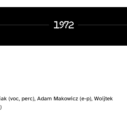
1972
iak (voc, perc), Adam Makowicz (e-p), Woijtek
)