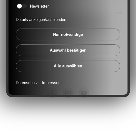
Innenstadt statt!
Newsletter
Details anzeigen/ausblenden
PROGRAMMÜBERSICHT
Nur notwendige
Auswahl bestätigen
Kontakt
Impressum
AGB
Datenschutz
Alle auswählen
Datenschutzeinstellungen
Datenschutz
Impressum