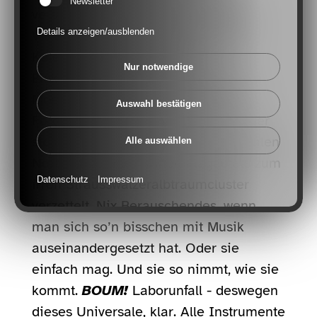
Newsletter
verschachtelt. Attacksophone meets
Details anzeigen/ausblenden
Virtuosolo. Strawinslich-Pookestrian
Kaleidokochfest. Redmond-
Nur notwendige
Elektroschrott-Artsongwriting unterm
Moersmond. Kita. Als es noch ums
Auswahl bestätigen
Fördern ging. Mindestens ein 5/8, der
sich hinter terzparallelem mikrotonalen
Alle auswählen
North-Shift unter reinen Flageolets zum
Datenschutz
Impressum
irren Strausswalzeralbtraumcluster
verzettelt. Nix Berauschendes, wenn
man sich so’n bisschen mit Musik
auseinandergesetzt hat. Oder sie
einfach mag. Und sie so nimmt, wie sie
kommt.
BOUM!
Laborunfall - deswegen
dieses Universale, klar. Alle Instrumente