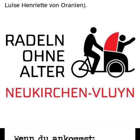
Luise Henriette von Oranien).
Wenn du ankommst: