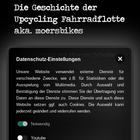
Die Geschichte der
Upcycling Fahrradflotte
aka. moersbikes
In Kooperation mit Moerser Schulen
Datenschutz-Einstellungen
und Kindergärten, während
Unsere Website verwendet externe Dienste für
Veranstaltungen in der Innenstadt und
verschiedene Zwecke, wie z.B. für Statistiken oder die
mit Hilfe kreativer Künstler:innen haben
Ausspielung von Multimedia. Durch Auswahl und
wir alte gespendete Fahrräder
Bestätigung der Dienste stimmen Sie der Übertragung von
Daten an diese Dienste zu. Diese Dienste und auch diese
kunterbunt gestaltet und im Moers-Style
Website setzen ggf. auch Cookies. Die Auswahl kann
farbenfroh bemalt: unsere moersbikes-
jederzeit geändert und widerrufen werden.
Fahrradflotte!
Notwendig
Das Projekt wurde von der Volksbank
Youtube