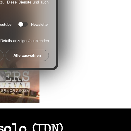
 zu. Diese Dienste und auch
outube
Newsletter
Details anzeigen/ausblenden
Alle auswählen
olo (IDN)