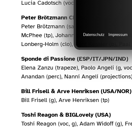
Lucia Cadotsch (voc), Johanna Borchert (p),
Peter Brötzmann Chicago Tentet (DE/
Peter Brötzmann (sax, cl), Mats Gustafsson 
McPhee (tp), Johannes Bauer (tb), Jeb Bish
Datenschutz
Impressum
Lonberg-Holm (clo), Kent Kessler (b), Paal
Sponde di Passione (ESP/IT/JPN/IND)
Elena Zanzu (trapeze), Paolo Angeli (g, vo
Anandan (perc), Nanni Angeli (projections)
Bill Frisell & Arve Henriksen (USA/NOR)
Bill Frisell (g), Arve Henriksen (tp)
Toshi Reagon & BIGLovely (USA)
Toshi Reagon (voc, g), Adam Widoff (g), Fr