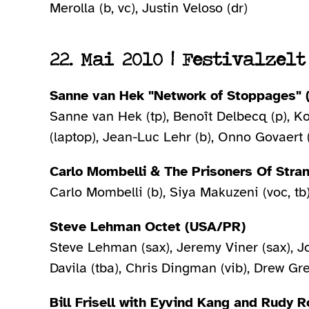
Merolla (b, vc), Justin Veloso (dr)
22. Mai 2010 | Festivalzelt
Sanne van Hek "Network of Stoppages"
Sanne van Hek (tp), Benoît Delbecq (p), K
(laptop), Jean-Luc Lehr (b), Onno Govaert (
Carlo Mombelli & The Prisoners Of Stra
Carlo Mombelli (b), Siya Makuzeni (voc, tb)
Steve Lehman Octet (USA/PR)
Steve Lehman (sax), Jeremy Viner (sax), Jo
Davila (tba), Chris Dingman (vib), Drew Gre
Bill Frisell with Eyvind Kang and Rudy 