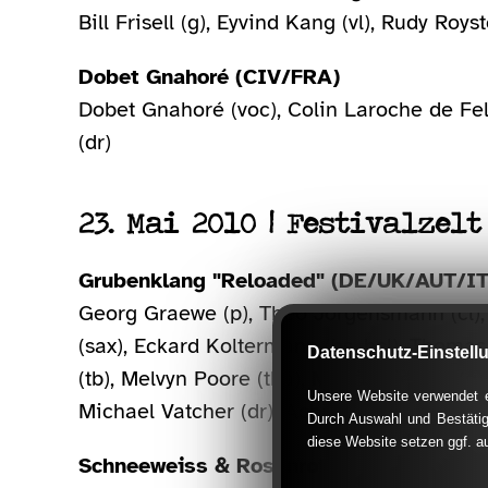
Bill Frisell (g), Eyvind Kang (vl), Rudy Royst
Dobet Gnahoré (CIV/FRA)
Dobet Gnahoré (voc), Colin Laroche de Feli
(dr)
23. Mai 2010 | Festivalzelt
Grubenklang "Reloaded" (DE/UK/AUT/I
Georg Graewe (p), Theo Jörgensmann (cl), F
(sax), Eckard Koltermann (bs, bcl), Thom
Datenschutz-Einstell
(tb), Melvyn Poore (tba), Martin Siewert (g
Unsere Website verwendet ex
Michael Vatcher (dr), Achim Krämer (dr)
Durch Auswahl und Bestätig
diese Website setzen ggf. a
Schneeweiss & Rosenrot (CH/DE/SWE/