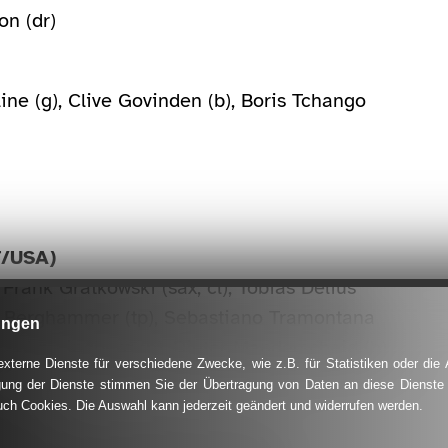
on (dr)
ne (g), Clive Govinden (b), Boris Tchango
T/USA)
rank Gratkowski (sax, cl), Tobias Delius
as Berghammer (tp), Sebastiano Tramontana
ungen
), John Lindberg (b), Dieter Manderscheid (b),
terne Dienste für verschiedene Zwecke, wie z.B. für Statistiken oder die
ung der Dienste stimmen Sie der Übertragung von Daten an diese Dienste
uch Cookies. Die Auswahl kann jederzeit geändert und widerrufen werden.
LUX)