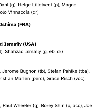
ahl (g), Helge Lilletvedt (p), Magne
olo Vinnaccia (dr)
 Oshima (FRA)
d Ismaily (USA)
l), Shahzad Ismaily (g, eb, dr)
, Jerome Bugnon (tb), Stefan Pahlke (tba),
istian Marien (perc), Grace Risch (voc),
 Paul Wheeler (g), Borey Shin (p, acc), Joe