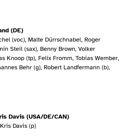
and (DE)
ichel (voc), Malte Dürrschnabel, Roger
in Steil (sax), Benny Brown, Volker
as Knoop (tp), Felix Fromm, Tobias Wember,
annes Behr (g), Robert Landfermann (b),
Kris Davis (USA/DE/CAN)
Kris Davis (p)