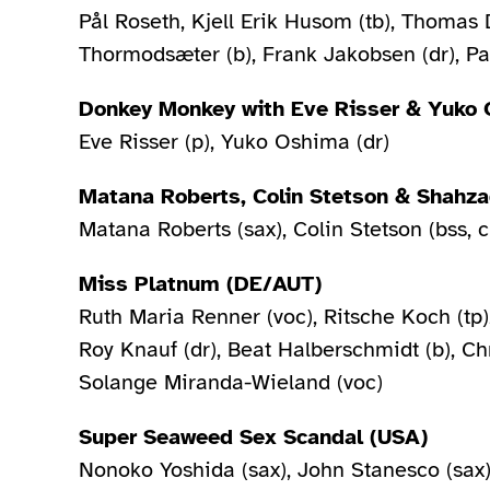
Pål Roseth, Kjell Erik Husom (tb), Thomas D
Thormodsæter (b), Frank Jakobsen (dr), Pa
Donkey Monkey with Eve Risser & Yuko
Eve Risser (p), Yuko Oshima (dr)
Matana Roberts, Colin Stetson & Shahza
Matana Roberts (sax), Colin Stetson (bss, c
Miss Platnum (DE/AUT)
Ruth Maria Renner (voc), Ritsche Koch (tp)
Roy Knauf (dr), Beat Halberschmidt (b), Chr
Solange Miranda-Wieland (voc)
Super Seaweed Sex Scandal (USA)
Nonoko Yoshida (sax), John Stanesco (sax),