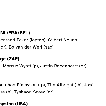
 (NL/FRA/BEL)
oenraad Ecker (laptop), Gilbert Nouno
dr), Bo van der Werf (sax)
nge (ZAF)
, Marcus Wyatt (p), Justin Badenhorst (dr)
nathan Finlayson (tp), Tim Albright (tb), José
ss (b), Tyshawn Sorey (dr)
Royston (USA)